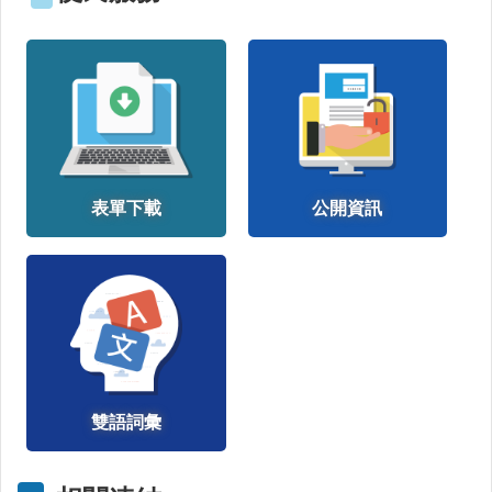
公
益
勸
募
條
例
第
6
表單下載
公開資訊
條
第
1
項
定
期
公
開
徵
信
雙語詞彙
疫
苗