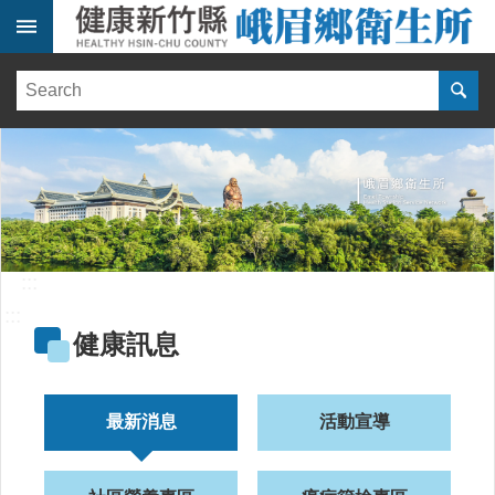
跳到主要內容區塊
:::
健
康
訊
息
單
位
簡
介
:::
便
:::
民
健康訊息
服
務
線
最新消息
活動宣導
上
報
名