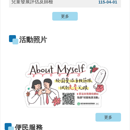
兒童發展評估及篩檢
115-04-01
時
間
表
更多
法
規
活動照片
查
詢
網
站
連
結
健
康
運
動
飲
食
更多
專
便民服務
區