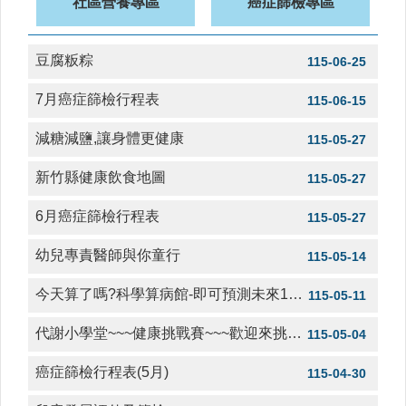
社區營養專區
癌症篩檢專區
醫
療
豆腐粄粽
115-06-25
資
源
7月癌症篩檢行程表
115-06-15
社
區
減糖減鹽,讓身體更健康
115-05-27
資
源
新竹縣健康飲食地圖
115-05-27
門
6月癌症篩檢行程表
115-05-27
診
時
幼兒專責醫師與你童行
115-05-14
間
表
今天算了嗎?科學算病館-即可預測未來10年罹患慢性病風險!
115-05-11
預
代謝小學堂~~~健康挑戰賽~~~歡迎來挑戰!
115-05-04
防
與
癌症篩檢行程表(5月)
115-04-30
注
射