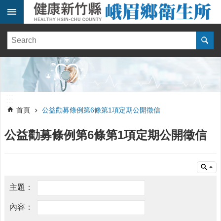
跳到主要內容區塊
:::
健
康
訊
息
單
:::
位
:::
簡
首頁
公益勸募條例第6條第1項定期公開徵信
介
公益勸募條例第6條第1項定期公開徵信
便
民
服
務
線
上
報
名