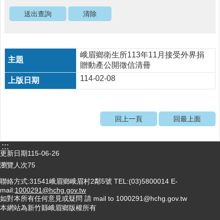
醫
療
資
源
峨眉鄉衛生所113年11月接受外界捐
社
贈動產公開徵信清冊
區
114-02-08
資
源
門
回上一頁
回最上面
診
時
間
:::
更新日期
115-06-26
表
瀏覽人次
75
預
聯絡方式:31541峨眉鄉峨眉村2鄰5號 TEL:(03)5800014 E-
防
mail:
1000291@hchg.gov.tw
與
如對本所有任何意見或疑問 請 mail to 1000291@hchg.gov.tw
注
本網站為新竹縣峨眉鄉版權所有
射