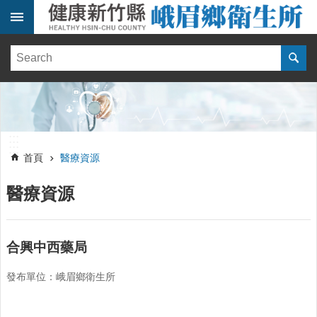
跳到主要內容區塊
:::
健
康
訊
息
單
:::
位
:::
簡
首頁
醫療資源
介
醫療資源
便
民
服
務
合興中西藥局
線
發布單位：峨眉鄉衛生所
上
報
名