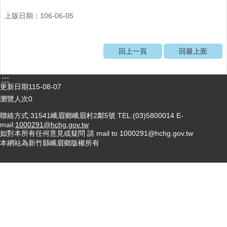
醫
上版日期：106-06-05
療
資
源
回上一頁
回最上面
社
區
:::
更新日期
115-08-07
資
源
瀏覽人次
0
聯絡方式:31541峨眉鄉峨眉村2鄰5號 TEL:(03)5800014 E-
門
mail:
1000291@hchg.gov.tw
診
如對本所有任何意見或疑問 請 mail to 1000291@hchg.gov.tw
時
本網站為新竹縣峨眉鄉版權所有
間
表
預
防
與
注
射