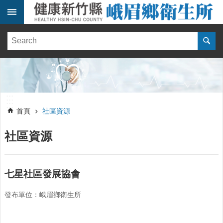
跳到主要內容區塊
:::
健
康
訊
息
單
:::
位
:::
簡
首頁
社區資源
介
社區資源
便
民
服
務
七星社區發展協會
線
發布單位：峨眉鄉衛生所
上
報
名