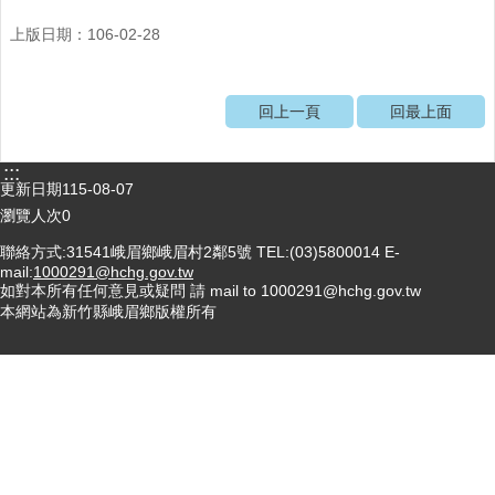
醫
上版日期：106-02-28
療
資
源
回上一頁
回最上面
社
區
:::
更新日期
115-08-07
資
源
瀏覽人次
0
聯絡方式:31541峨眉鄉峨眉村2鄰5號 TEL:(03)5800014 E-
門
mail:
1000291@hchg.gov.tw
診
如對本所有任何意見或疑問 請 mail to 1000291@hchg.gov.tw
時
本網站為新竹縣峨眉鄉版權所有
間
表
預
防
與
注
射