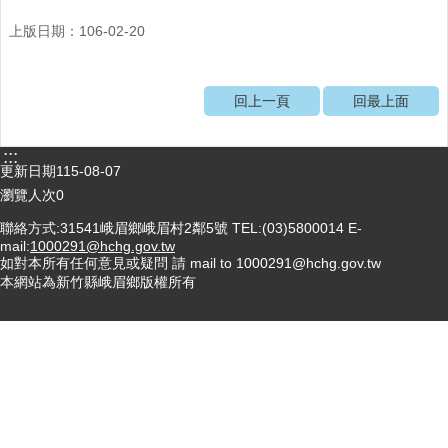
醫
上版日期：106-02-20
療
資
源
回上一頁
回最上面
社
區
:::
更新日期
115-08-07
資
源
瀏覽人次
0
聯絡方式:31541峨眉鄉峨眉村2鄰5號 TEL:(03)5800014 E-
門
mail:
1000291@hchg.gov.tw
診
如對本所有任何意見或疑問 請 mail to 1000291@hchg.gov.tw
時
本網站為新竹縣峨眉鄉版權所有
間
表
預
防
與
注
射