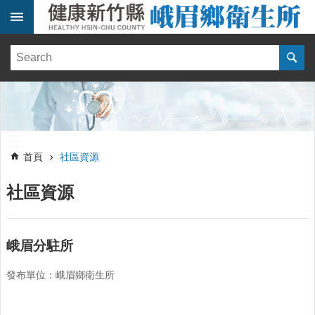
跳到主要內容區塊
:::
健
康
訊
息
單
:::
位
:::
簡
首頁
社區資源
介
社區資源
便
民
服
務
峨眉分駐所
線
發布單位：峨眉鄉衛生所
上
報
名