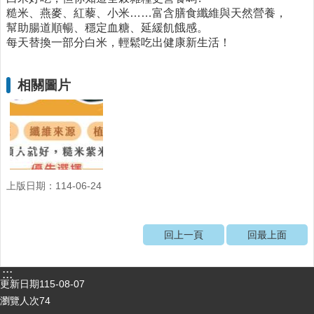
糙米、燕麥、紅藜、小米……富含膳食纖維與天然營養，
醫
幫助腸道順暢、穩定血糖、延緩飢餓感。
療
每天替換一部分白米，輕鬆吃出健康新生活！
資
源
相關圖片
社
區
資
源
門
診
上版日期：114-06-24
時
間
表
回上一頁
回最上面
預
防
:::
與
更新日期
115-08-07
注
瀏覽人次
74
射